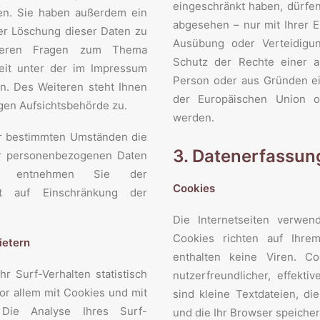
eingeschränkt haben, dürfen
en. Sie haben außerdem ein
abgesehen – nur mit Ihrer E
der Löschung dieser Daten zu
Ausübung oder Verteidigu
iteren Fragen zum Thema
Schutz der Rechte einer an
eit unter der im Impressum
Person oder aus Gründen ein
. Des Weiteren steht Ihnen
der Europäischen Union od
gen Aufsichtsbehörde zu.
werden.
r bestimmten Umständen die
3. Datenerfassun
er personenbezogenen Daten
zu entnehmen Sie der
Cookies
ht auf Einschränkung der
Die Internetseiten verwen
Cookies richten auf Ihr
ietern
enthalten keine Viren. C
r Surf-Verhalten statistisch
nutzerfreundlicher, effekt
or allem mit Cookies und mit
sind kleine Textdateien, d
 Die Analyse Ihres Surf-
und die Ihr Browser speicher