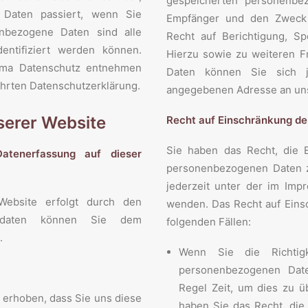
gespeicherten personenbe
 Daten passiert, wenn Sie
Empfänger und den Zweck 
nbezogene Daten sind alle
Recht auf Berichtigung, S
entifiziert werden können.
Hierzu sowie zu weiteren
ema Datenschutz entnehmen
Daten können Sie sich j
ührten Datenschutzerklärung.
angegebenen Adresse an un
serer Website
Recht auf Einschränkung de
Sie haben das Recht, die E
Datenerfassung auf dieser
personenbezogenen Daten z
jederzeit unter der im Im
Website erfolgt durch den
wenden. Das Recht auf Einsc
aktdaten können Sie dem
folgenden Fällen:
.
Wenn Sie die Richtigk
personenbezogenen Date
Regel Zeit, um dies zu ü
 erhoben, dass Sie uns diese
haben Sie das Recht, die