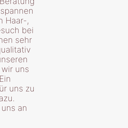
 Beratung
ntspannen
n Haar-,
such bei
inen sehr
alitativ
unseren
 wir uns
Ein
ür uns zu
azu.
i uns an