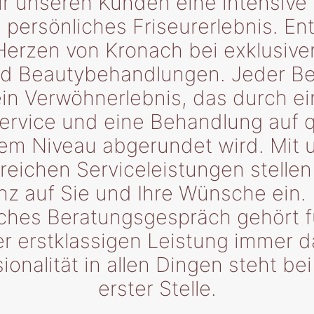
ir unseren Kunden eine intensive
 persönliches Friseurerlebnis. E
Herzen von Kronach bei exklusive
nd Beautybehandlungen. Jeder Be
ein Verwöhnerlebnis, das durch e
ervice und eine Behandlung auf qu
em Niveau abgerundet wird. Mit 
eichen Serviceleistungen stellen
nz auf Sie und Ihre Wünsche ein. 
iches Beratungsgespräch gehört f
er erstklassigen Leistung immer d
ionalität in allen Dingen steht be
erster Stelle.