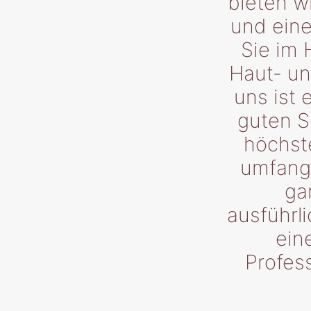
bieten w
und eine
Sie im 
Haut- u
uns ist 
guten S
höchst
umfangr
ga
ausführl
ein
Profess